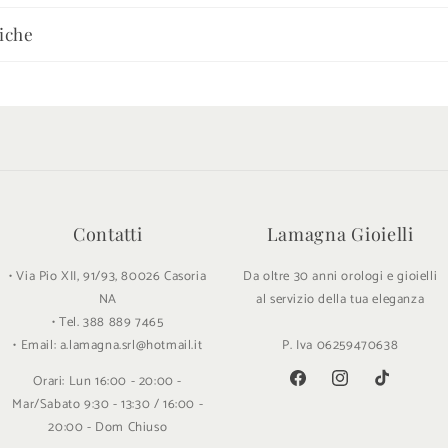
iche
Contatti
Lamagna Gioielli
• Via Pio XII, 91/93, 80026 Casoria
Da oltre 30 anni orologi e gioielli
NA
al servizio della tua eleganza
• Tel. 388 889 7465
• Email: a.lamagna.srl@hotmail.it
P. Iva 06259470638
Orari: Lun 16:00 - 20:00 -
Facebook
Instagram
TikTok
Mar/Sabato 9:30 - 13:30 / 16:00 -
20:00 - Dom Chiuso