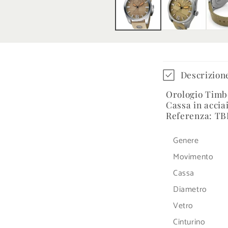
in
finestra
modale
C
Descrizion
o
Orologio Timb
n
Cassa in accia
Referenza: TB
t
e
Genere
n
Movimento
u
Cassa
t
Diametro
o
Vetro
Cinturino
c