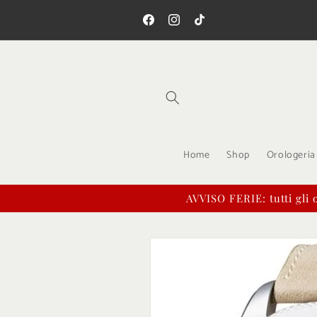
Vai
Spedizione gratis su una spesa minim
direttamente
99!
ai contenuti
Facebook
Instagram
TikTok
Home
Shop
Orologeria
AVVISO FERIE: tutti gli o
Passa alle
informazioni
sul prodotto