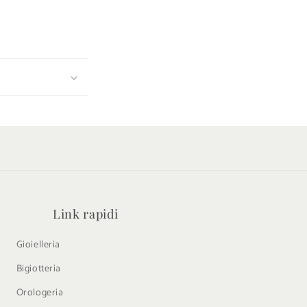
Link rapidi
Gioielleria
Bigiotteria
Orologeria