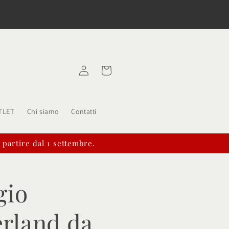
Spedizioni in 24/48 ore
Paga in 3 Rat
Accedi
Carrello
TLET
Chi siamo
Contatti
a partire dal 1 settembre.
gio
rland da