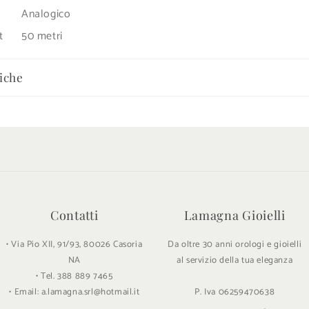
Analogico
t
50 metri
iche
Contatti
Lamagna Gioielli
• Via Pio XII, 91/93, 80026 Casoria
Da oltre 30 anni orologi e gioielli
NA
al servizio della tua eleganza
• Tel. 388 889 7465
• Email: a.lamagna.srl@hotmail.it
P. Iva 06259470638