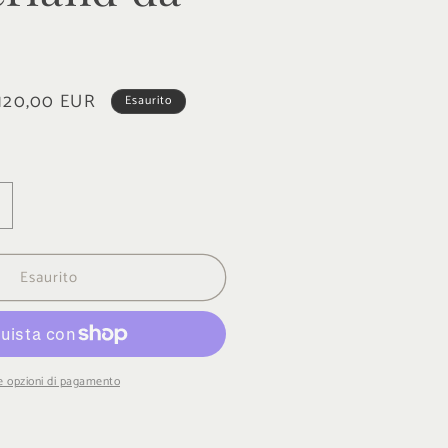
rezzo
120,00 EUR
Esaurito
contato
umenta
uantità
er
Esaurito
rologio
imberland
a
omo
e opzioni di pagamento