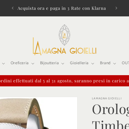
a di €
Acquista ora e paga in 3 Rate con Klarna
Oreficeria
Bijoutteria
Gioielleria
Brand
OU
rdini effettuati dal 5 al 31 agosto, saranno presi in carico 
LAMAGNA GIOIELLI
Orolo
Timbe