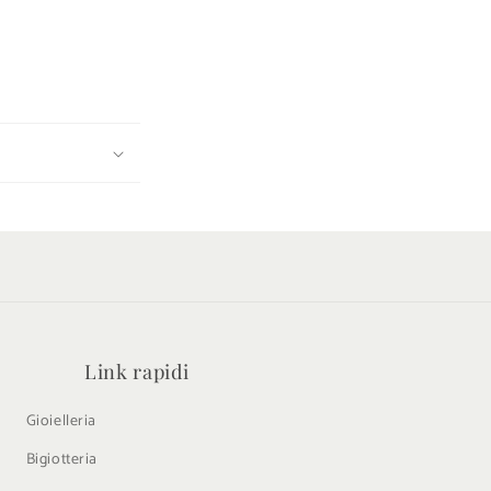
Link rapidi
Gioielleria
Bigiotteria