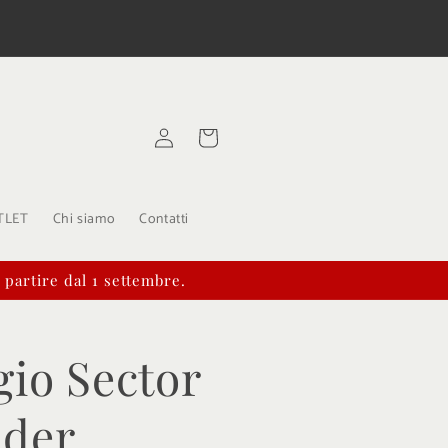
Spedizioni in 24/48 ore
Paga in 3 Rat
Accedi
Carrello
TLET
Chi siamo
Contatti
a partire dal 1 settembre.
gio Sector
der