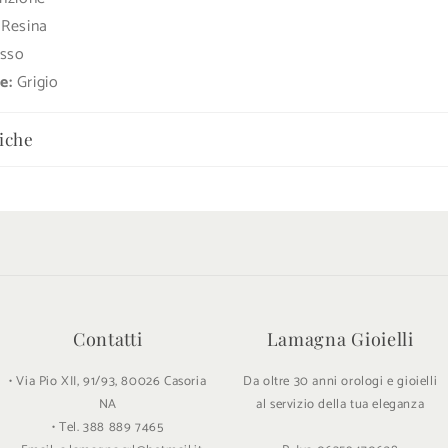
Resina
sso
e:
Grigio
iche
Contatti
Lamagna Gioielli
• Via Pio XII, 91/93, 80026 Casoria
Da oltre 30 anni orologi e gioielli
NA
al servizio della tua eleganza
• Tel. 388 889 7465