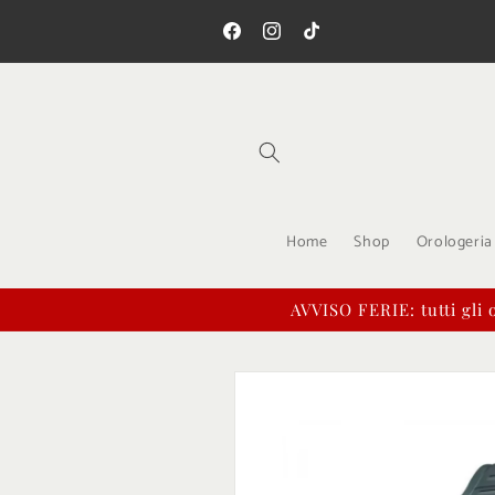
Vai
Spedizione gratis su una spesa minim
direttamente
99!
ai contenuti
Facebook
Instagram
TikTok
Home
Shop
Orologeria
AVVISO FERIE: tutti gli o
Passa alle
informazioni
sul prodotto