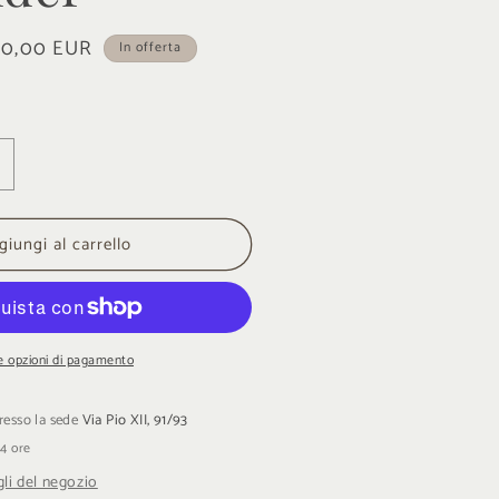
ezzo
0,00 EUR
In offerta
ontato
umenta
uantità
er
giungi al carrello
rologio
ector
xpander
e opzioni di pagamento
presso la sede
Via Pio XII, 91/93
24 ore
gli del negozio