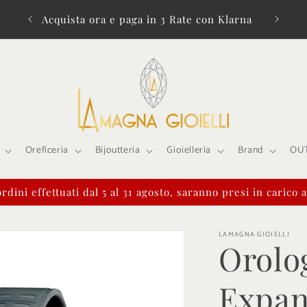
a di €
Acquista ora e paga in 3 Rate con Klarna
Oreficeria
Bijoutteria
Gioielleria
Brand
OU
rdini effettuati dal 5 al 31 agosto, saranno presi in carico 
LAMAGNA GIOIELLI
Orolo
Expan