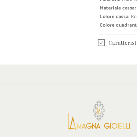
c
Materiale cassa:
o
Colore cassa:
Ro
m
Colore quadrant
p
r
Caratterist
i
m
i
b
i
l
e