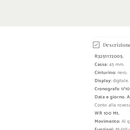
in
finestra
modale
C
Descrizion
o
R3251172005.
n
Cassa:
45 mm.
t
Cinturino:
nero.
e
Display:
digitale.
Cronografo 1/100
n
Data e giorno. A
u
Conto alla rovesc
t
WR 100 Mt.
o
Movimento:
Al q
Funzioni:
Multifu