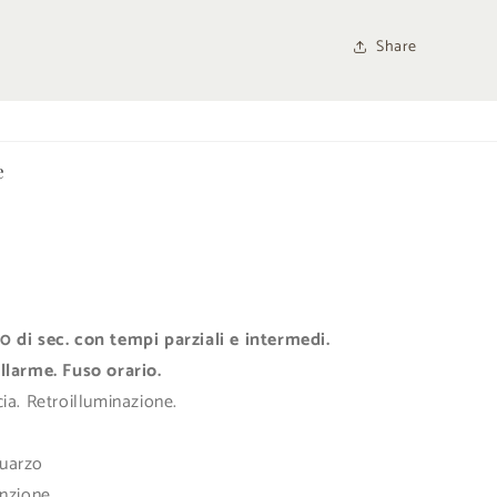
Share
e
 di sec. con tempi parziali e intermedi.
llarme. Fuso orario.
ia. Retroilluminazione.
uarzo
nzione