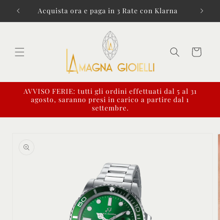
Vai
direttamente
i € 99!
Acquista ora e paga in 3 Rate con Klarna
ai contenuti
Carrello
AVVISO FERIE: tutti gli ordini effettuati dal 5 al 31
agosto, saranno presi in carico a partire dal 1
settembre.
Passa alle
informazioni
sul prodotto