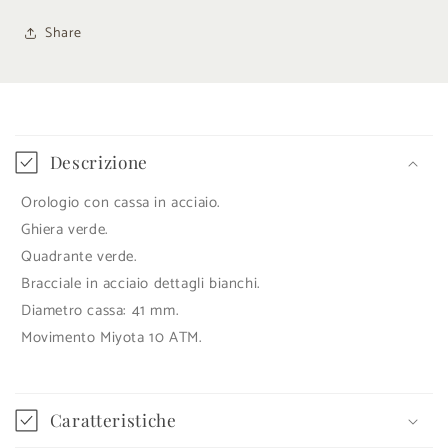
Share
C
o
Descrizione
n
Orologio con cassa in acciaio.
t
Ghiera verde.
e
Quadrante verde.
n
Bracciale in acciaio dettagli bianchi.
u
Diametro cassa: 41 mm.
t
Movimento Miyota 10 ATM.
o
c
o
Caratteristiche
m