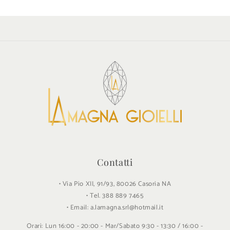
p
r
i
m
i
b
i
l
e
Contatti
• Via Pio XII, 91/93, 80026 Casoria NA
• Tel. 388 889 7465
• Email: a.lamagna.srl@hotmail.it
Orari: Lun 16:00 - 20:00 - Mar/Sabato 9:30 - 13:30 / 16:00 -