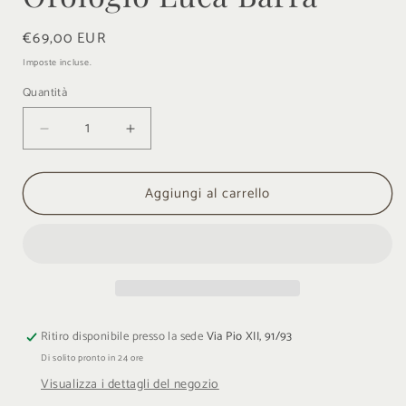
Prezzo
€69,00 EUR
di
Imposte incluse.
listino
Quantità
Quantità
Diminuisci
Aumenta
quantità
quantità
per
per
Aggiungi al carrello
Orologio
Orologio
Luca
Luca
Barra
Barra
Ritiro disponibile presso la sede
Via Pio XII, 91/93
Di solito pronto in 24 ore
Visualizza i dettagli del negozio