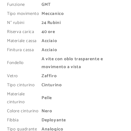
m
Funzione
GMT
i
Tipo movimento
Meccanico
b
N° rubini
24 Rubini
i
Riserva carica
40 ore
l
Materiale cassa
Acciaio
e
Finitura cassa
Acciaio
A vite con oblo trasparente e
Fondello
movimento a vista
Vetro
Zaffiro
Tipo cinturino
Cinturino
Materiale
Pelle
cinturino
Colore cinturino
Nero
Fibbia
Deployante
Tipo quadrante
Analogico