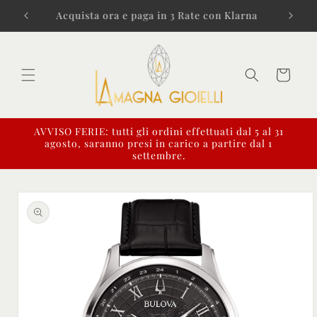
Vai
direttamente
Spedizioni in 24/48 ore
ai contenuti
Carrello
AVVISO FERIE: tutti gli ordini effettuati dal 5 al 31
agosto, saranno presi in carico a partire dal 1
settembre.
Passa alle
informazioni
sul prodotto