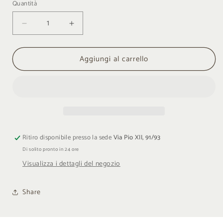
Quantità
Quantità
Diminuisci
Aumenta
quantità
quantità
per
per
Aggiungi al carrello
Orologio
Orologio
Bulova
Bulova
Wilton
Wilton
GMT
GMT
Ritiro disponibile presso la sede
Via Pio XII, 91/93
Di solito pronto in 24 ore
Visualizza i dettagli del negozio
Share