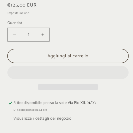
modale
Prezzo
€125,00 EUR
di
Imposte incluse.
listino
Quantità
Quantità
Diminuisci
Aumenta
quantità
quantità
per
per
Aggiungi al carrello
D&amp;G
D&amp;G
Orologio
Orologio
Donna
Donna
Ritiro disponibile presso la sede
Via Pio XII, 91/93
Di solito pronto in 24 ore
Visualizza i dettagli del negozio