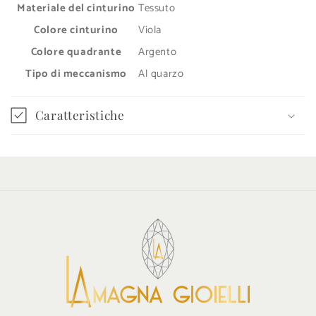
Materiale del cinturino
Tessuto
r
Colore cinturino
Viola
i
Colore quadrante
Argento
m
Tipo di meccanismo
Al quarzo
i
b
Caratteristiche
i
l
e