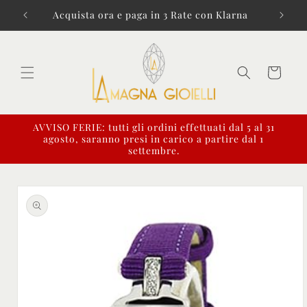
Vai
direttamente
i € 99!
Acquista ora e paga in 3 Rate con Klarna
ai contenuti
Carrello
AVVISO FERIE: tutti gli ordini effettuati dal 5 al 31
agosto, saranno presi in carico a partire dal 1
settembre.
Passa alle
informazioni
sul prodotto