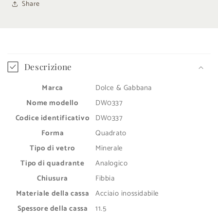
Share
C
o
Descrizione
n
Marca
Dolce & Gabbana
t
e
Nome modello
DW0337
n
Codice identificativo
DW0337
u
Forma
Quadrato
t
Tipo di vetro
Minerale
o
Tipo di quadrante
Analogico
c
Chiusura
Fibbia
o
Materiale della cassa
Acciaio inossidabile
m
Spessore della cassa
11.5
p