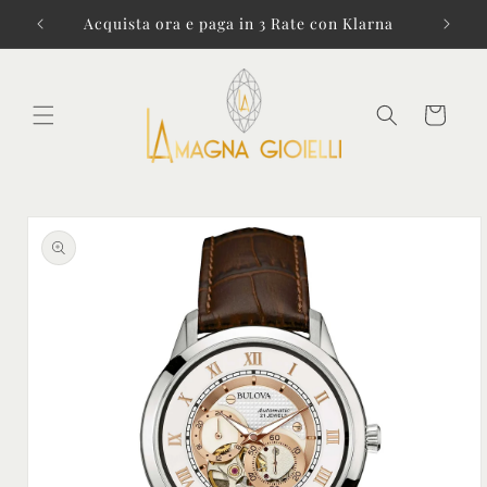
Vai
direttamente
i € 99!
Acquista ora e paga in 3 Rate con Klarna
ai contenuti
Carrello
Passa alle
informazioni
sul prodotto