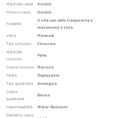
l
Materiale cassa
Acciaio
e
Finitura cassa
Acciaio
A vite con oblo trasparente e
Fondello
movimento a vista
Vetro
Minerale
Tipo cinturino
Cinturino
Materiale
Pelle
cinturino
Colore cinturino
Marrone
Fibbia
Deployante
Tipo quadrante
Analogico
Colore
Bianco
quadrante
Impermeabilità
Water Resistant
Diametro cassa