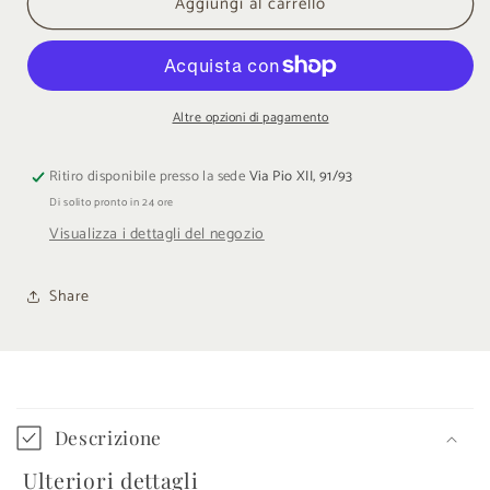
Aggiungi al carrello
Bulova
Bulova
Sutton
Sutton
Automatic
Automatic
Altre opzioni di pagamento
Ritiro disponibile presso la sede
Via Pio XII, 91/93
Di solito pronto in 24 ore
Visualizza i dettagli del negozio
Share
C
o
Descrizione
n
Ulteriori dettagli