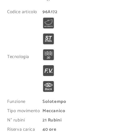
t
e
Codice articolo
96A172
n
u
t
o
c
Tecnologia
o
m
p
r
i
Funzione
Solotempo
m
Tipo movimento
Meccanico
i
N° rubini
21 Rubini
b
Riserva carica
40 ore
i