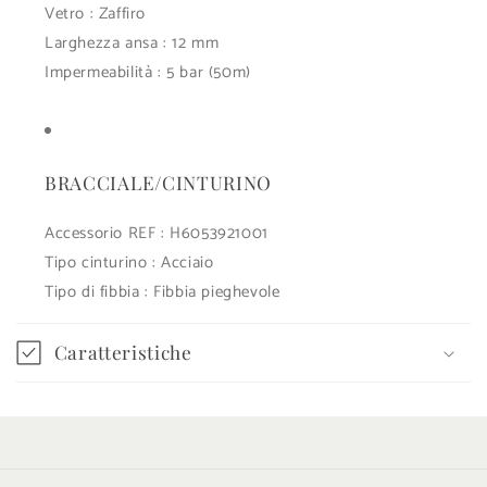
r
Vetro : Zaffiro
i
Larghezza ansa : 12 mm
m
Impermeabilità : 5 bar (50m)
i
b
i
BRACCIALE/CINTURINO
l
e
Accessorio REF : H6053921001
Tipo cinturino : Acciaio
Tipo di fibbia : Fibbia pieghevole
Caratteristiche