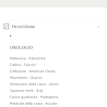
C
o
Descrizione
n
t
e
OROLOGIO
n
u
Referenza : H39251194
Calibro : F04.101
t
Collezione : American Classic
o
Movimento : Quarzo
c
Dimensioni della cassa : 26mm
o
Spessore (mm) : 8.53
m
Colore quadrante : Madreperla
p
Materiale della cassa : Acciaio