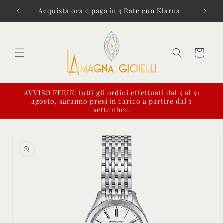
Vai
direttamente
i € 99!
Acquista ora e paga in 3 Rate con Klarna
ai contenuti
Carrello
AVVISO FERIE: tutti gli ordini effettuati dal 5 al 31
agosto, saranno presi in carico a partire dal 1
settembre.
Passa alle
informazioni
sul prodotto