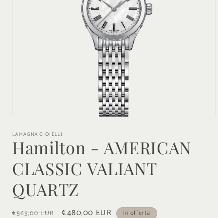
Apri
contenuti
LAMAGNA GIOIELLI
multimediali
Hamilton - AMERICAN
1
in
finestra
CLASSIC VALIANT
modale
QUARTZ
Prezzo
Prezzo
€480,00 EUR
€565,00 EUR
In offerta