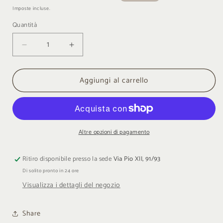
di
scontato
Imposte incluse.
listino
Quantità
Quantità
Diminuisci
Aumenta
quantità
quantità
per
per
Aggiungi al carrello
Hamilton
Hamilton
-
-
AMERICAN
AMERICAN
CLASSIC
CLASSIC
VALIANT
VALIANT
QUARTZ
QUARTZ
Altre opzioni di pagamento
Ritiro disponibile presso la sede
Via Pio XII, 91/93
Di solito pronto in 24 ore
Visualizza i dettagli del negozio
Share