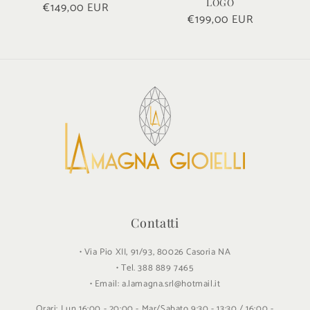
LOGO
Prezzo
€149,00 EUR
Prezzo
€199,00 EUR
di
di
listino
listino
Contatti
• Via Pio XII, 91/93, 80026 Casoria NA
• Tel. 388 889 7465
• Email: a.lamagna.srl@hotmail.it
Orari: Lun 16:00 - 20:00 - Mar/Sabato 9:30 - 13:30 / 16:00 -