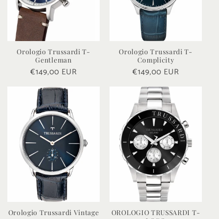
Orologio Trussardi T-
Orologio Trussardi T-
Gentleman
Complicity
Prezzo
€149,00 EUR
Prezzo
€149,00 EUR
di
di
listino
listino
Orologio Trussardi Vintage
OROLOGIO TRUSSARDI T-