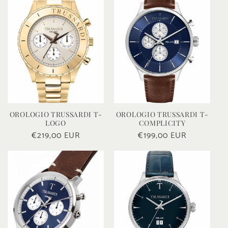
e
z
i
o
n
e
OROLOGIO TRUSSARDI T-
OROLOGIO TRUSSARDI T-
LOGO
COMPLICITY
:
Prezzo
€219,00 EUR
Prezzo
€199,00 EUR
di
di
listino
listino