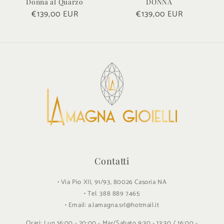
Donna al Quarzo
DONNA
Prezzo
€139,00 EUR
Prezzo
€139,00 EUR
di
di
listino
listino
Contatti
• Via Pio XII, 91/93, 80026 Casoria NA
• Tel. 388 889 7465
• Email: a.lamagna.srl@hotmail.it
Orari: Lun 16:00 - 20:00 - Mar/Sabato 9:30 - 13:30 / 16:00 -