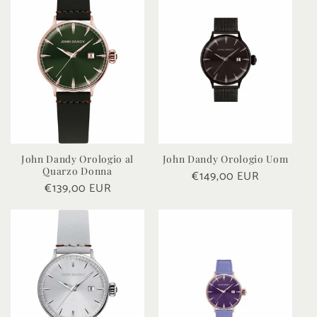
e
z
i
o
n
e
John Dandy Orologio al
John Dandy Orologio Uom
Quarzo Donna
Prezzo
€149,00 EUR
:
Prezzo
€139,00 EUR
di
di
listino
listino