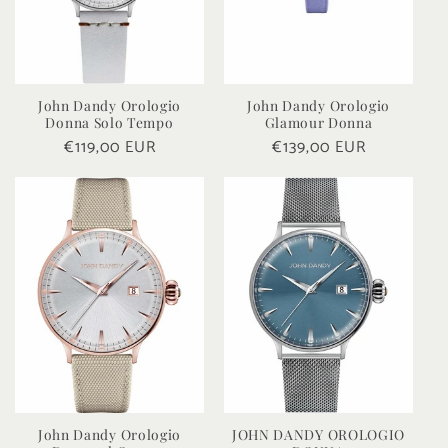
John Dandy Orologio
John Dandy Orologio
Donna Solo Tempo
Glamour Donna
Prezzo
€119,00 EUR
Prezzo
€139,00 EUR
di
di
listino
listino
John Dandy Orologio
JOHN DANDY OROLOGIO