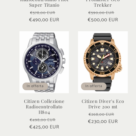
Super Titanio
Trekker
Prezzo
Prezzo
Prezzo
Prezzo
€578,00 EUR
€590,00 EUR
€490,00 EUR
di
scontato
€500,00 EUR
di
scontat
listino
listino
In offerta
In offerta
Citizen Collezione
Citizen Diver's Eco
Radiocontrollato
Drive 200 mt
H804
Prezzo
Prezzo
€268,00 EUR
Prezzo
Prezzo
€498,00 EUR
€230,00 EUR
di
scontat
€425,00 EUR
di
scontato
listino
listino