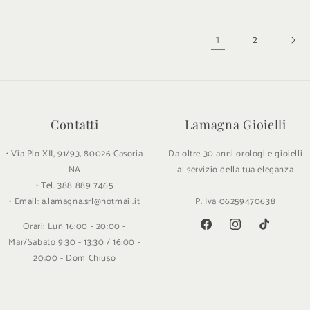
1
2
Contatti
Lamagna Gioielli
• Via Pio XII, 91/93, 80026 Casoria
Da oltre 30 anni orologi e gioielli
NA
al servizio della tua eleganza
• Tel. 388 889 7465
• Email: a.lamagna.srl@hotmail.it
P. Iva 06259470638
Orari: Lun 16:00 - 20:00 -
Facebook
Instagram
TikTok
Mar/Sabato 9:30 - 13:30 / 16:00 -
20:00 - Dom Chiuso