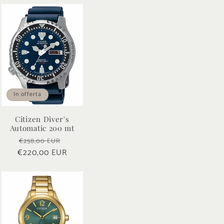
In offerta
Citizen Diver's
Automatic 200 mt
Prezzo
Prezzo
€258,00 EUR
o
€220,00 EUR
di
scontato
listino