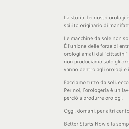
l
La storia dei nostri orologi 
l
spirito originario di manifat
e
Le macchine da sole non so
È l’unione delle forze di en
z
orologi amati dai “cittadini”
non produciamo solo gli oro
i
vanno dentro agli orologi e
Facciamo tutto da soli: ecc
o
Per noi, l’orologeria è un l
perciò a produrre orologi.
n
Oggi, domani, per altri cento
e
Better Starts Now è la semp