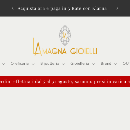
a di €
Acquista ora e paga in 3 Rate con Klarna
Oreficeria
Bijoutteria
Gioielleria
Brand
OU
rdini effettuati dal 5 al 31 agosto, saranno presi in carico 