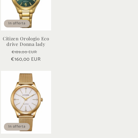
In offerta
Citizen Orologio Eco
drive Donna lady
Prezzo
Prezzo
€189,00 EUR
o
€160,00 EUR
di
scontato
listino
In offerta