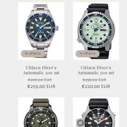
In offerta
In offerta
Citizen Diver's
Citizen Diver's
Automatic 200 mt
Automatic 200 mt
Prezzo
Prezzo
Prezzo
Prezzo
€298,00 EUR
€258,00 EUR
€255,00 EUR
di
scontato
€220,00 EUR
di
scontat
listino
listino