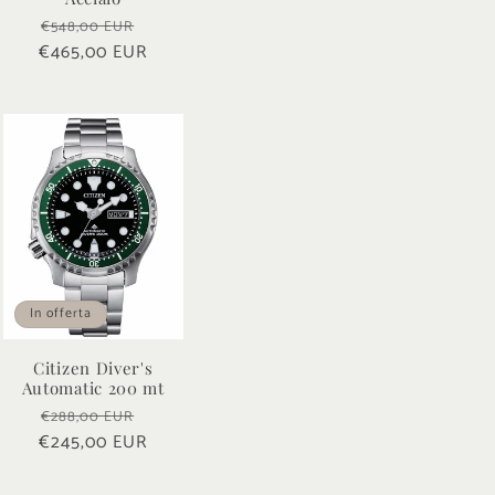
Prezzo
Prezzo
€548,00 EUR
€465,00 EUR
di
scontato
o
listino
In offerta
Citizen Diver's
Automatic 200 mt
Prezzo
Prezzo
€288,00 EUR
o
€245,00 EUR
di
scontato
listino