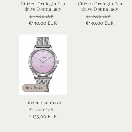
Citizen Orologio Eco
Citizen Orologio Eco
drive Donna lady
drive Donna lady
Prezzo
Prezzo
Prezzo
Prezzo
€149,00 EUR
€149,00 EUR
€130,00 EUR
di
scontato
€130,00 EUR
di
scontat
listino
listino
In offerta
Citizen eco drive
Prezzo
Prezzo
€159,00 EUR
€135,00 EUR
di
scontato
listino