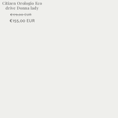
Citizen Orologio Eco
drive Donna lady
Prezzo
Prezzo
€179,00 EUR
o
€155,00 EUR
di
scontato
listino