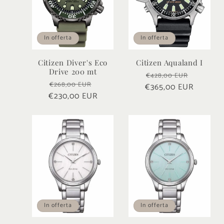
In offerta
In offerta
Citizen Diver's Eco
Citizen Aqualand I
Drive 200 mt
Prezzo
Prezzo
€428,00 EUR
Prezzo
Prezzo
€268,00 EUR
€365,00 EUR
di
scontat
€230,00 EUR
di
scontato
listino
listino
In offerta
In offerta